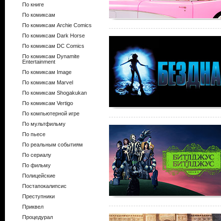
По книге
По комиксам
По комиксам Archie Comics
По комиксам Dark Horse
По комиксам DC Comics
По комиксам Dynamite
Entertainment
По комиксам Image
По комиксам Marvel
По комиксам Shogakukan
По комиксам Vertigo
По компьютерной игре
По мультфильму
По пьесе
По реальным событиям
По сериалу
По фильму
Полицейские
Постапокалипсис
Преступники
Приквел
Процедурал