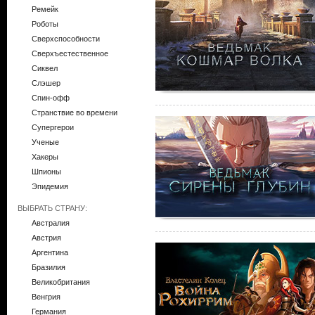
Ремейк
Роботы
Сверхспособности
Сверхъестественное
Сиквел
Слэшер
Спин-офф
Странствие во времени
Супергерои
Ученые
Хакеры
Шпионы
Эпидемия
ВЫБРАТЬ СТРАНУ:
Австралия
Австрия
Аргентина
Бразилия
Великобритания
Венгрия
Германия