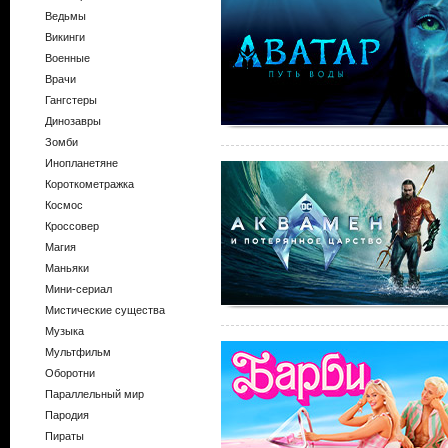
Ведьмы
Викинги
Военные
Врачи
Гангстеры
Динозавры
Зомби
Инопланетяне
Короткометражка
Космос
Кроссовер
Магия
Маньяки
Мини-сериал
Мистические существа
Музыка
Мультфильм
Оборотни
Параллельный мир
Пародия
Пираты