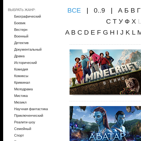
ВCE
|
0..9
|
А
Б
В
Г
ВЫБРАТЬ ЖАНР:
Биографический
С
Т
У
Ф
Х
Боевик
Вестерн
A
B
C
D
E
F
G
H
I
J
K
L
Военный
Детектив
Документальный
Драма
Исторический
Комедия
Комиксы
Криминал
Мелодрама
Мистика
Мюзикл
Научная фантастика
Приключенческий
Реалити-шоу
Семейный
Спорт