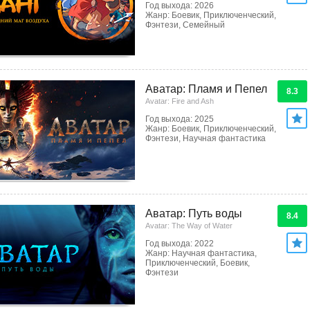
Год выхода: 2026
Жанр: Боевик, Приключенческий,
Фэнтези, Семейный
Аватар: Пламя и Пепел
8.3
Avatar: Fire and Ash
Год выхода: 2025
Жанр: Боевик, Приключенческий,
Фэнтези, Научная фантастика
Аватар: Путь воды
8.4
Avatar: The Way of Water
Год выхода: 2022
Жанр: Научная фантастика,
Приключенческий, Боевик,
Фэнтези