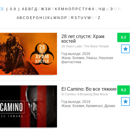
CE
|
0..9
|
А
Б
В
Г
Д
Е
Ж
З
И
Й
К
Л
М
Н
О
П
Р
С
Т
У
Ф
Х
Ц
Ч
Ш
Щ
Э
Ю
Я
A
B
C
D
E
F
G
H
I
J
K
L
M
N
O
P
Q
R
S
T
U
V
W
X
Y
Z
28 лет спустя: Храм
6.3
костей
28 Years Later: The Bone Temple
Год выхода: 2026
Жанр: Боевик, Ужасы, Научная
фантастика
El Camino: Во все тяжкие
9.2
El Camino: A Breaking Bad Movie
Год выхода: 2019
Жанр: Боевик, Криминал, Драма