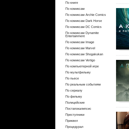
По книге
По комиксам
По комиксам Archie Comics
По комиксам Dark Horse
По комиксам DC Comics
По комиксам Dynamite
Entertainment
По комиксам Image
По комиксам Marvel
По комиксам Shogakukan
По комиксам Vertigo
По компьютерной игре
По мультфильму
По пьесе
По реальным событиям
По сериалу
По фильму
Полицейские
Постапокалипсис
Преступники
Приквел
Процедурал