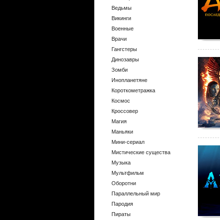
Ведьмы
Викинги
Военные
Врачи
Гангстеры
Динозавры
Зомби
Инопланетяне
Короткометражка
Космос
Кроссовер
Магия
Маньяки
Мини-сериал
Мистические существа
Музыка
Мультфильм
Оборотни
Параллельный мир
Пародия
Пираты