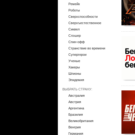
Ремейк
Роботы
Сверхспособности
Сверхъестественное
Сиквел
Слэшер
Спин-офф
Странствие во времени
Супергерои
Ученые
Хакеры
Шпионы
Эпидемия
ВЫБРАТЬ СТРАНУ:
Австралия
Австрия
Аргентина
Бразилия
Великобритания
Венгрия
Германия