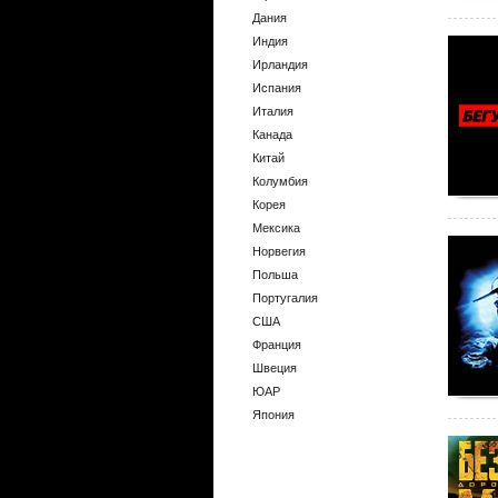
Дания
Индия
Ирландия
Испания
Италия
Канада
Китай
Колумбия
Корея
Мексика
Норвегия
Польша
Португалия
США
Франция
Швеция
ЮАР
Япония