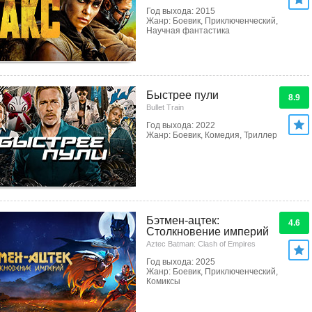
Год выхода: 2015
Жанр: Боевик, Приключенческий,
Научная фантастика
Быстрее пули
8.9
Bullet Train
Год выхода: 2022
Жанр: Боевик, Комедия, Триллер
Бэтмен-ацтек:
4.6
Столкновение империй
Aztec Batman: Clash of Empires
Год выхода: 2025
Жанр: Боевик, Приключенческий,
Комиксы