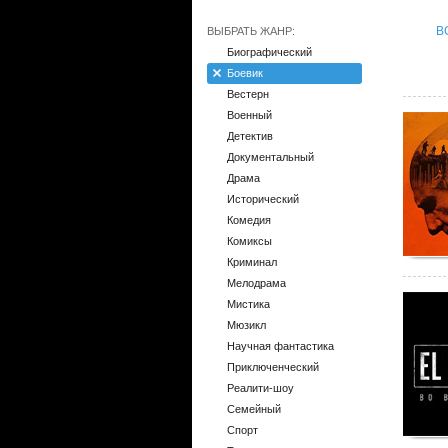
В
ВЫБРАТЬ ЖАНР:
Биографический
Боевик
Вестерн
Военный
Детектив
Документальный
Драма
Исторический
Комедия
Комиксы
Криминал
Мелодрама
Мистика
Мюзикл
Научная фантастика
Приключенческий
Реалити-шоу
Семейный
Спорт