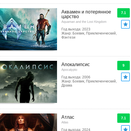
Аквамен и потерянное
7.1
царство
Aquaman and the Lost Kingdom
Год выхода: 2023
Жанр: Боевик, Приключенческий,
Фэнтези
Апокалипсис
9
Apocalypto
Год выхода: 2006
Жанр: Боевик, Приключенческий,
Драма
Атлас
7.1
Atlas
Год выхода: 2024