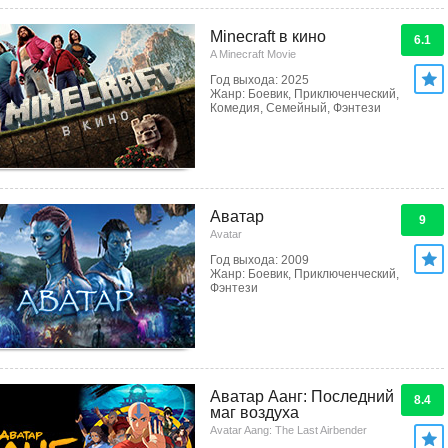
Minecraft в кино
6.1
A Minecraft Movie
Год выхода: 2025
Жанр: Боевик, Приключенческий,
Комедия, Семейный, Фэнтези
Аватар
9
Avatar
Год выхода: 2009
Жанр: Боевик, Приключенческий,
Фэнтези
Аватар Аанг: Последний
8.4
маг воздуха
Avatar Aang: The Last Airbender