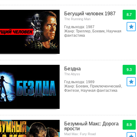
Бегущий человек 1987
8.7
The Running Man
Год выхода: 1987
Жанр: Триллер, Боевик, Научная
фантастика
Бездна
9.3
The Abyss
Год выхода: 1989
Жанр: Боевик, Приключенческий,
Фэнтези, Научная фантастика
Безумный Макс: Дорога
8.9
ярости
Mad Max: Fury Road