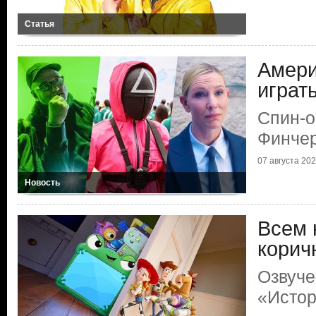
Статья
Амери
играт
Спин-о
Финчер
07 августа 2026
Новость
Всем 
корич
Озвуче
«Истор