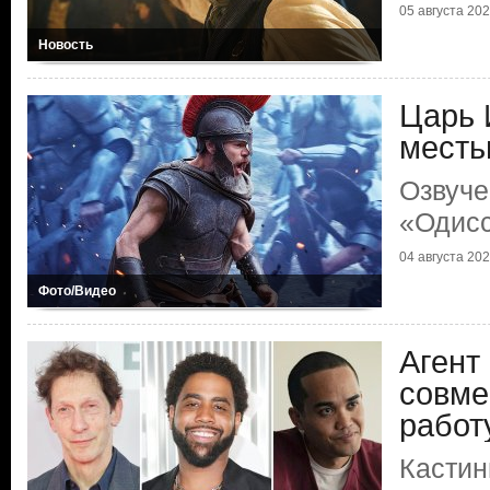
05 августа 2026
Новость
Царь 
мест
Озвуче
«Одис
04 августа 2026
Фото/Видео
Агент
совме
работ
Кастин