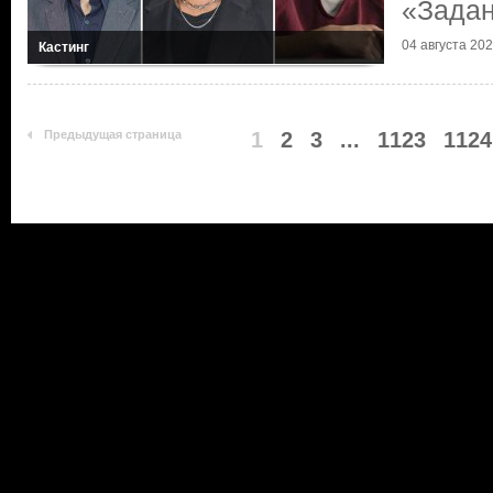
«Зада
04 августа 2026
Кастинг
Предыдущая страница
1
2
3
...
1123
1124