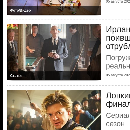
05 августа 2026
Фото/Видео
Ирлан
поивш
отруб
Погруж
реальн
05 августа 2026
Статья
Ловки
фина
Сериал
сезон