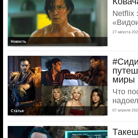
Ковач
Netflix
«Видои
27 августа 2020
Новость
#Сиди
путеш
миры
Что по
надоел
07 апреля 2020
Статья
Такеш