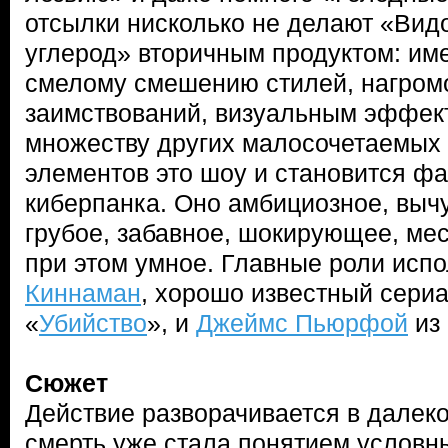
отсылки нисколько не делают «Ви
углерод» вторичным продуктом: им
смелому смешению стилей, нагро
заимствований, визуальным эффект
множеству других малосочетаемых 
элементов это шоу и становится ф
киберпанка. Оно амбициозное, вычу
грубое, забавное, шокирующее, мес
при этом умное. Главные роли исп
Киннаман
, хорошо известный сери
«
Убийство
», и
Джеймс Пьюрфой
из 
Сюжет
Действие разворачивается в далек
смерть уже стала понятием условн