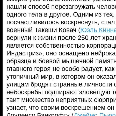
нашли способ перезагружать челов
одного тела в другое. Одним из тех,
посчастливилось воскреснуть, ста
военный Такеши Ковач (
Юэль Кинн
вернули к жизни после 250 лет хран
является собственностью корпорац
Индастриз», оно оснащено нейрока
образца и боевой мышечной память
главного героя не особо радует, ка
утопичный мир, в котором он оказа
улицам бродят странные личности 
небоскребы подпирают зловещую те
таит множество неприятных сюрпри
узнает, что своим воскрешением о
Лоуренсу Бэнкрофту (
Джеймс Пью