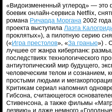
«Видоизмененный углерод» — это 
боевик онлайн-сервиса Netflix, сня
романа
Ричарда Моргана
2002 года
проекта выступила
Лаэта Калогрид
проклятых»), а пилотную серию сн
(«
Игра престолов
», «
За гранью
») .
лучшее от жанра киберпанк: размы
последствиях технологического про
антиутопический мир будущего, эк
человеческим телом и сознанием, 
простыми людьми и мегакорпорация
Критикам сериал напомнил одновр
Гибсона, считающегося основателе
Стивенсона, а также фильмы «Матр
лезвию» и даже немного «Голодные 