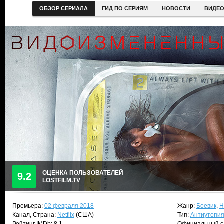
ОБЗОР СЕРИАЛА
ГИД ПО СЕРИЯМ
НОВОСТИ
ВИДЕ
ОЦЕНКА ПОЛЬЗОВАТЕЛЕЙ
9.2
LOSTFILM.TV
Премьера:
02 февраля 2018
Жанр:
Боевик
,
Н
Канал, Страна:
Netflix
(США)
Тип:
Антиутопи