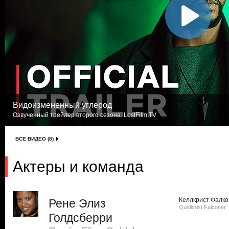
Видоизмененный углерод
Озвученный трейлер второго сезона. LostFilm.TV
ВСЕ ВИДЕО (8)
Актеры и команда
Келлкрист Фалк
Рене Элиз
Quellcrist Falconer
Голдсберри