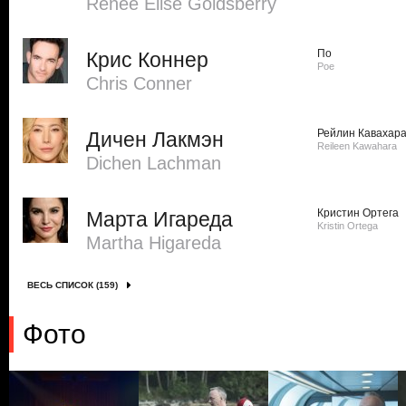
Renée Elise Goldsberry
По
Крис Коннер
Poe
Chris Conner
Рейлин Кавахар
Дичен Лакмэн
Reileen Kawahara
Dichen Lachman
Кристин Ортега
Марта Игареда
Kristin Ortega
Martha Higareda
ВЕСЬ СПИСОК (159)
Фото