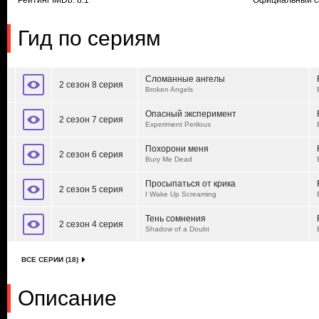
Рейтинг IMDb: 8.1
Официальный с
Гид по сериям
Сломанные ангелы
2 сезон 8 серия
Broken Angels
Опасный эксперимент
2 сезон 7 серия
Experiment Perilous
Похорони меня
2 сезон 6 серия
Bury Me Dead
Просыпаться от крика
2 сезон 5 серия
I Wake Up Screaming
Тень сомнения
2 сезон 4 серия
Shadow of a Doubt
ВСЕ СЕРИИ (18)
Описание