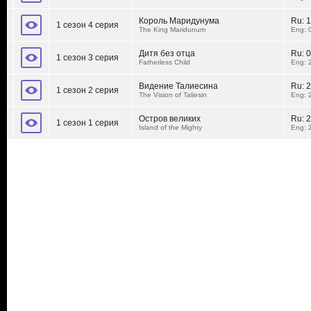
Король Маридунума
Ru:
1
1 сезон 4 серия
The King Maridunum
Eng: 
Дитя без отца
Ru:
0
1 сезон 3 серия
Fatherless Child
Eng: 
Видение Талиесина
Ru:
2
1 сезон 2 серия
The Vision of Taliesin
Eng: 
Остров великих
Ru:
2
1 сезон 1 серия
Island of the Mighty
Eng: 