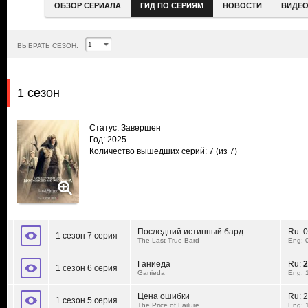
ОБЗОР СЕРИАЛА
ГИД ПО СЕРИЯМ
НОВОСТИ
ВИДЕ
ВЫБРАТЬ СЕЗОН:
1 сезон
Статус: Завершен
Год: 2025
Количество вышедших серий: 7
(из 7)
Последний истинный бард
Ru:
0
1 сезон 7 серия
The Last True Bard
Eng: 
Ганиеда
Ru:
2
1 сезон 6 серия
Ganieda
Eng: 
Цена ошибки
Ru:
2
1 сезон 5 серия
The Price of Failure
Eng: 