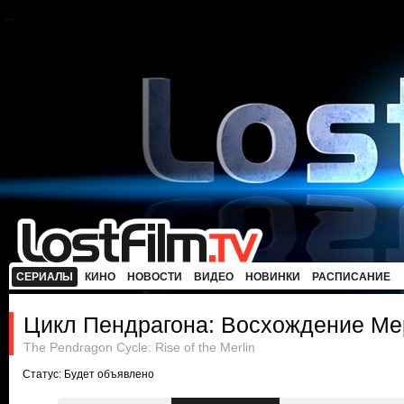
СЕРИАЛЫ
КИНО
НОВОСТИ
ВИДЕО
НОВИНКИ
РАСПИСАНИЕ
Цикл Пендрагона: Восхождение Ме
The Pendragon Cycle: Rise of the Merlin
Статус: Будет объявлено