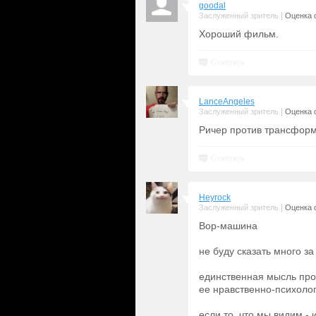
goodal
|
Заслуженный зритель
Оценка 
Хороший фильм.
Ответить
LanceAngeles
|
Заслуженный зритель
Оценка 
Ричер против трансфор
Ответить
Heyrock
|
Заслуженный зритель
Оценка 
Вор-машина
не буду сказать много за 
единственная мысль про 
ее нравственно-психоло
если то, что мы видим -