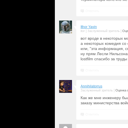
Ответить
Ithor Yavin
|
|
itor
Заслуженный зритель
Оце
вот вроде в некоторых 
а некоторых комедия со 
или, "эта информация, с
ну прям Лесли Нильсона
lostfilm спасибо за труды
Ответить
Annihilatorrus
|
Заслуженный зритель
Оценка 
Как же мне инженеру бы
заказу министерства во
Ответить