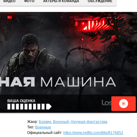
ВИДЕО
ФОТО
АКТЕРЫ И КОМАНДА
ОБСУЖДЕНИЕ
ВАША ОЦЕНКА
Жанр:
Боевик
,
Военный
,
Научная фантастика
Тип:
Военные
Официальный сайт:
https://www.netflix.com/title/8176852