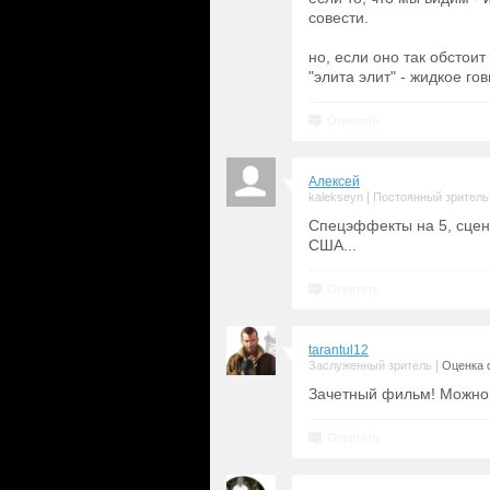
совести.
но, если оно так обстои
"элита элит" - жидкое гов
Ответить
Алексей
|
kalekseyn
Постоянный зритель
Спецэффекты на 5, сцен
США...
Ответить
tarantul12
|
Заслуженный зритель
Оценка 
Зачетный фильм! Можно 
Ответить