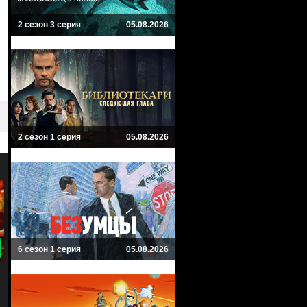
2 сезон 3 серия
05.08.2026
2 сезон 1 серия
05.08.2026
9.5
7
6 сезон 1 серия
05.08.2026
Хищник
Хищник: Убийца убийц
Predator
Predator: Killer of Killers
Приключенческий, Триллер, Боевик,
Приключенческий, Боевик