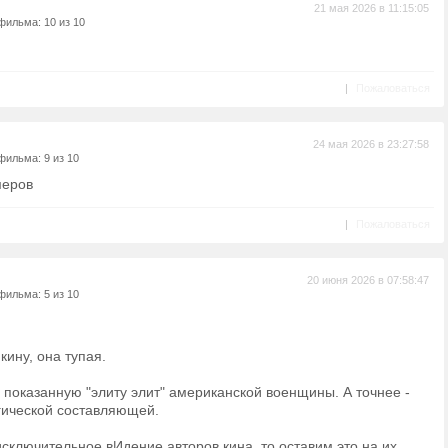
21 мая 2026 в 11:15:05
фильма: 10 из 10
|
Пожаловаться
24 мая 2026 в 23:27:58
фильма: 9 из 10
меров
|
Пожаловаться
20 июня 2026 в 07:58:47
фильма: 5 из 10
кину, она тупая.
показанную "элиту элит" американской военщины. А точнее -
гической составляющей.
 исключительное вИдение авторов кина, то оставим это на их