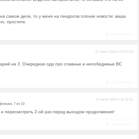
т на самом деле, то у меня на пендосов плохие новости: ваша
но, простите.
|
Пожаловаться
21 июня 2026 в 16:54:16
арий на 3. Очередная ода про славные и непобедимые ВС
|
Пожаловаться
12 июля 2026 в 11:31:01
фильма: 7 из 10
и пересмотреть 2-ой раз перед выходом продолжения!
|
Пожаловаться