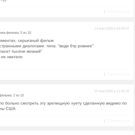
|
Пожаловаться
14 мая 2026 в 03:04:57
нка фильма: 5 из 10
моментах, серьезный фильм
странными диалогами. типа: "веди бтр ровнее"
пасет тысячи жизней"
 не хватало
|
Пожаловаться
15 мая 2026 в 21:42:31
фильма: 2 из 10
ло больно смотреть эту зрелищную хуету сделанную видимо по
йны США.
|
Пожаловаться