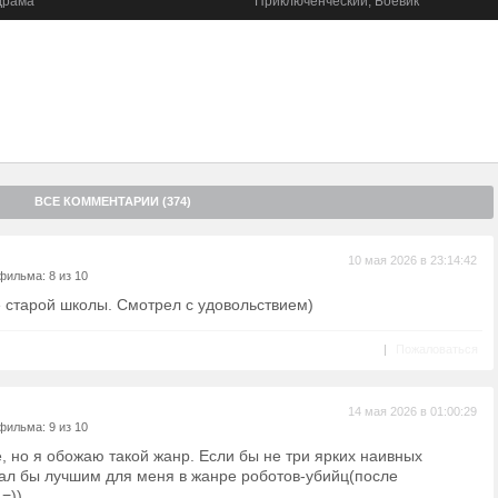
Приключенческий, Боевик
фантастика
цев, у которых только холостые патроны и никакой связи с базой.
льный взрыв, вся связь выходит из строя, и на отряд начинается
о не земного происхождения преследует их в бескрайних лесах. В
 на себя командование, превращая испуганных кадетов в
ую противостоять безжалостной машине-убийце.
ВСЕ КОММЕНТАРИИ (374)
10 мая 2026 в 23:14:42
фильма: 8 из 10
е старой школы. Смотрел с удовольствием)
|
Пожаловаться
14 мая 2026 в 01:00:29
фильма: 9 из 10
, но я обожаю такой жанр. Если бы не три ярких наивных
тал бы лучшим для меня в жанре роботов-убийц(после
=)).