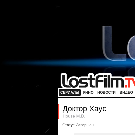
СЕРИАЛЫ
КИНО
НОВОСТИ
ВИДЕО
Доктор Хаус
House M.D.
Статус: Завершен