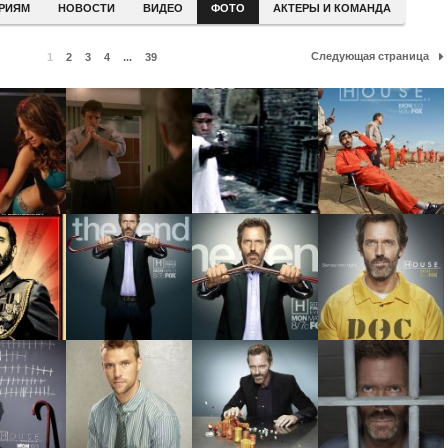
ЕРИЯМ
НОВОСТИ
ВИДЕО
ФОТО
АКТЕРЫ И КОМАНДА
Следующая страница
1
2
3
4
...
39