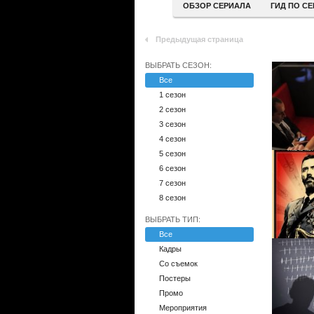
ОБЗОР СЕРИАЛА
ГИД ПО С
Предыдущая страница
ВЫБРАТЬ СЕЗОН:
Все
1 сезон
2 сезон
3 сезон
4 сезон
5 сезон
6 сезон
7 сезон
8 сезон
ВЫБРАТЬ ТИП:
Все
Кадры
Со съемок
Постеры
Промо
Мероприятия