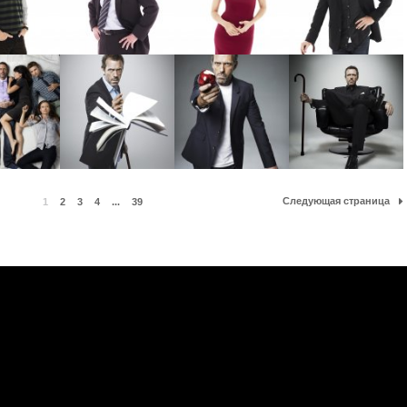
Следующая страница
1
2
3
4
...
39