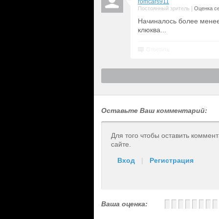
romcars911
|
Постоянный зритель
Оценка се
Начиналось более менее,
клюква...
Ответить
Оставьте Ваш комментарий:
Для того чтобы оставить коммен
сайте.
Вход
|
Регистрация
Ваша оценка: