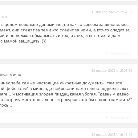
12 января 2026 в 17:37:37
тель
 в целом довольно динамично, но как-то совсем зашпионились
гент, они следят за теми кто следит за ними, а кто-то следит за
ми и он должен обманывать и тех, и этих, и вот этих, и даже
 с мамой защищать! )))
|
Пожаловаться
12 января 2026 в 18:05:58
ерии: 5 из 10
принес тебе самые настоящие сикретные документы! там все
ной фейспалм* в мире, где нейросети даже видео подделывают
аге... и мотивация злодея пиздец какая убогая. "давным давно
я потрачу мегатонны денег и ресурсов что бы сложно замстить!"
ось...
|
Пожаловаться
12 января 2026 в 19:41:49