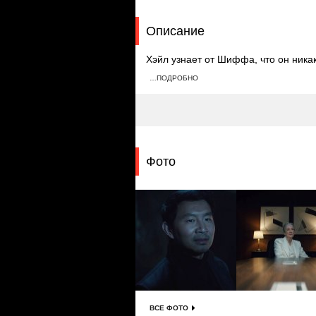
Описание
Хэйл узнает от Шиффа, что он ника
о проекте, Шифф просит доставить е
…ПОДРОБНО
Александр не выходит на связь. Хэ
предупреждает его о том, что квар
Фото
ВСЕ ФОТО