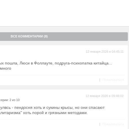
ВСЕ КОММЕНТАРИИ (8)
12 января 2026 в 04:45:11
ых пошла, Люси в Фоллауте, подруга-психопатка китайца...
емного
|
Пожаловаться
12 января 2026 в 09:46:02
ерии: 2 из 10
улвсь - пендосня хоть и сукины крысы, но они спасают
алитаризма" хоть порой и грязными методами.
|
Пожаловаться