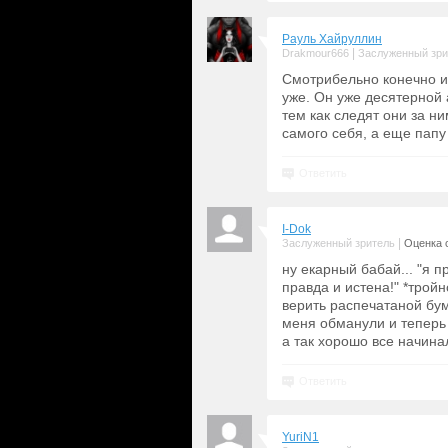
Рауль Хайруллин
|
Drakmour666
Заслуженный зри
Смотрибельно конечно и
уже. Он уже десятерной а
тем как следят они за ни
самого себя, а еще папу
Ответить
I-Dok
|
Заслуженный зритель
Оценка с
ну екарный бабай... "я 
правда и истена!" *трой
верить распечатаной бум
меня обманули и теперь 
а так хорошо все начинал
Ответить
YuriN1