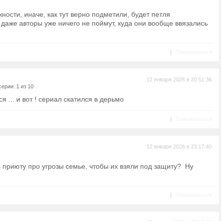
ности, иначе, как тут верно подметили, будет петля
 даже авторы уже ничего не поймут, куда они вообще ввязались
|
Пожаловаться
12 января 2026 в 20:51:36
ерии: 1 из 10
я ... и вот ! сериал скатился в дерьмо
|
Пожаловаться
12 января 2026 в 23:17:40
 приюту про угрозы семье, чтобы их взяли под защиту? Ну
|
Пожаловаться