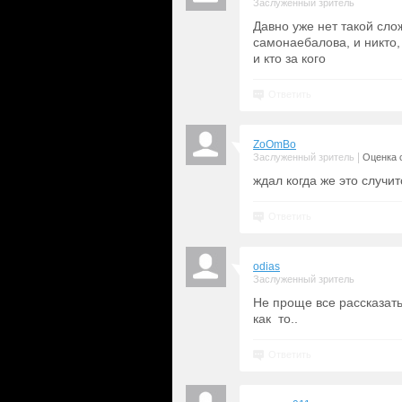
Заслуженный зритель
Давно уже нет такой слож
самонаебалова, и никто,
и кто за кого
Ответить
ZoOmBo
|
Заслуженный зритель
Оценка с
ждал когда же это случитс
Ответить
odias
Заслуженный зритель
Не проще все рассказать
как то..
Ответить