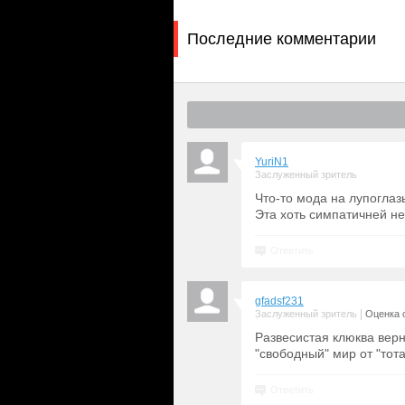
Последние комментарии
YuriN1
Заслуженный зритель
Что-то мода на лупоглаз
Эта хоть симпатичней н
Ответить
gfadsf231
|
Заслуженный зритель
Оценка с
Развесистая клюква верн
"свободный" мир от "тот
Ответить